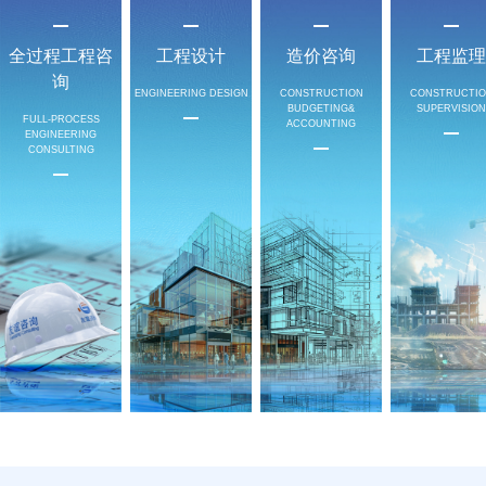
全过程工程咨
工程设计
造价咨询
工程监理
询
ENGINEERING DESIGN
CONSTRUCTION
CONSTRUCTI
BUDGETING&
SUPERVISION
FULL-PROCESS
ACCOUNTING
ENGINEERING
CONSULTING